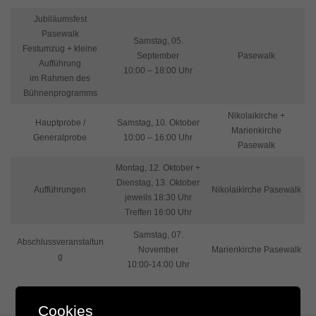
Jubiläumsfest
Pasewalk
Samstag, 05.
Festumzug + kleine
September
Pasewalk
Aufführung
10:00 – 18:00 Uhr
im Rahmen des
Bühnenprogramms
Nikolaikirche +
Hauptprobe /
Samstag, 10. Oktober
Marienkirche
Generalprobe
10:00 – 16:00 Uhr
Pasewalk
Montag, 12. Oktober +
Dienstag, 13. Oktober
Aufführungen
Nikolaikirche Pasewalk
jeweils 18:30 Uhr
Treffen 16:00 Uhr
Samstag, 07.
Abschlussveranstaltun
November
Marienkirche Pasewalk
g
10:00-14:00 Uhr
Cookies