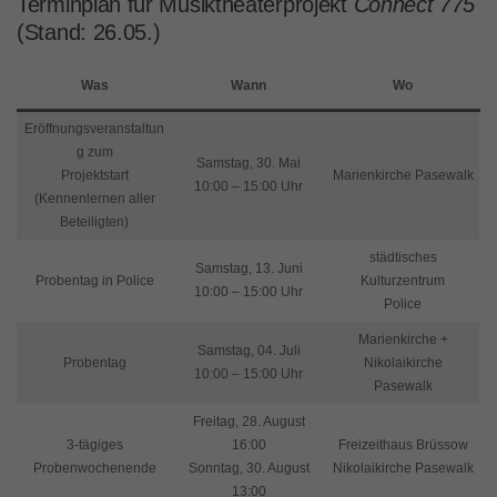
Terminplan für Musiktheaterprojekt
Connect 775
(Stand: 26.05.)
Was
Wann
Wo
Eröffnungsveranstaltun
g zum
Samstag, 30. Mai
Projektstart
Marienkirche Pasewalk
10:00 – 15:00 Uhr
(Kennenlernen aller
Beteiligten)
städtisches
Samstag, 13. Juni
Probentag in Police
Kulturzentrum
10:00 – 15:00 Uhr
Police
Marienkirche +
Samstag, 04. Juli
Probentag
Nikolaikirche
10:00 – 15:00 Uhr
Pasewalk
Freitag, 28. August
3-tägiges
16:00
Freizeithaus Brüssow
Probenwochenende
Sonntag, 30. August
Nikolaikirche Pasewalk
13:00