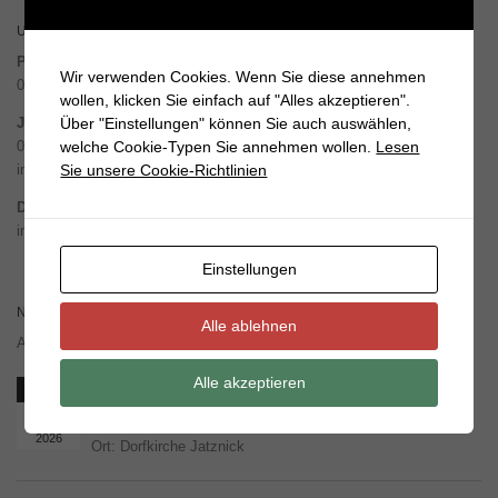
UNSERE NÄCHSTEN GOTTESDIENSTE
Pasewalk – Marienkirche
Wir verwenden Cookies. Wenn Sie diese annehmen
09. August – 10 Uhr
wollen, klicken Sie einfach auf "Alles akzeptieren".
Über "Einstellungen" können Sie auch auswählen,
Jatznick / Belling
welche Cookie-Typen Sie annehmen wollen.
Lesen
09. August – 16 Uhr Konzert aus der Konzertreihe „Dorfkircheklingt“
Sie unsere Cookie-Richtlinien
in
Jatznick
Dargitz-Stolzenburg
in Planung
Einstellungen
NÄCHSTE VERANSTALTUNGEN
Alle ablehnen
Alle Termine unter Vorbehalt.
Alle akzeptieren
Schwester Mond und die Sterne
Aug.
9
Uhrzeit:
16:00
2026
Ort:
Dorfkirche Jatznick