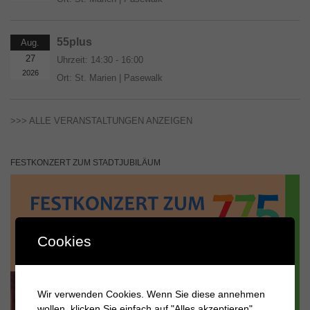
55plus
Aug.
27
Uhrzeit:
14:30 - 16:00
2026
Ort:
St. Marien | Pasewalk
>>> ALLE VERANSTALTUNGEN ANZEIGEN
FESTKONZERT ZUM STADTJUBILÄUM
Cookies
Wir verwenden Cookies. Wenn Sie diese annehmen
wollen, klicken Sie einfach auf "Alles akzeptieren".