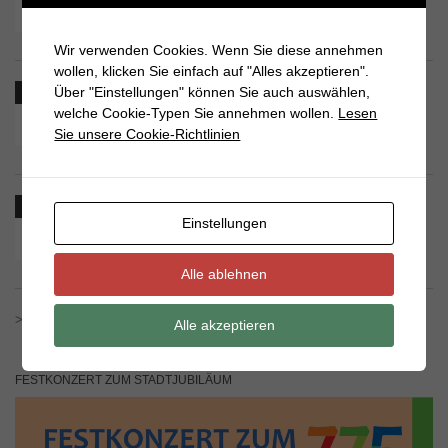
15
Uhrzeit:
17:00
2026
Ort:
St. Marien
Wir verwenden Cookies. Wenn Sie diese annehmen
wollen, klicken Sie einfach auf "Alles akzeptieren".
Gesprächskreis
Über "Einstellungen" können Sie auch auswählen,
Aug.
welche Cookie-Typen Sie annehmen wollen.
Lesen
26
Uhrzeit:
19:00 - 20:00
Sie unsere Cookie-Richtlinien
2026
Ort:
St. Marien | Pasewalk
55plus
Aug.
Einstellungen
27
Uhrzeit:
14:30 - 16:00
2026
Ort:
St. Marien | Pasewalk
Alle ablehnen
>>> ALLE VERANSTALTUNGEN ANZEIGEN
Alle akzeptieren
FESTKONZERT ZUM STADTJUBILÄUM