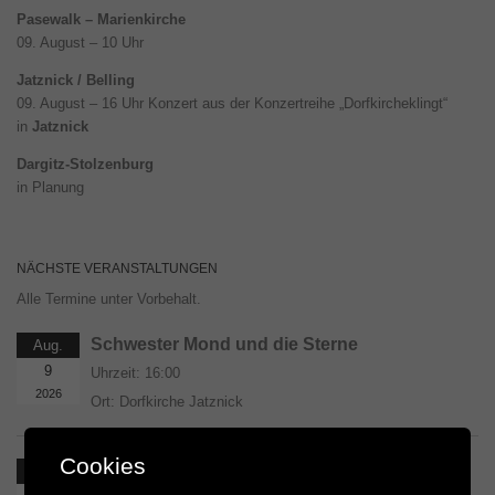
Pasewalk – Marienkirche
09. August – 10 Uhr
Jatznick / Belling
09. August – 16 Uhr Konzert aus der Konzertreihe „Dorfkircheklingt“
in
Jatznick
Dargitz-Stolzenburg
in Planung
NÄCHSTE VERANSTALTUNGEN
Alle Termine unter Vorbehalt.
Schwester Mond und die Sterne
Aug.
9
Uhrzeit:
16:00
2026
Ort:
Dorfkirche Jatznick
Cookies
Landesjugendjazzorchester MV
Aug.