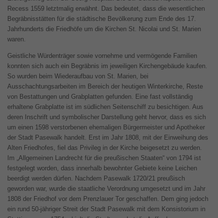
Recess 1559 letztmalig erwähnt. Das bedeutet, dass die wesentlichen
Begräbnisstätten für die städtische Bevölkerung zum Ende des 17.
Jahrhunderts die Friedhöfe um die Kirchen St. Nicolai und St. Marien
waren.
Geistliche Würdenträger sowie vornehme und vermögende Familien
konnten sich auch ein Begräbnis im jeweiligen Kirchengebäude kaufen.
So wurden beim Wiederaufbau von St. Marien, bei
Ausschachtungsarbeiten im Bereich der heutigen Winterkirche, Reste
von Bestattungen und Grabplatten gefunden. Eine fast vollständig
erhaltene Grabplatte ist im südlichen Seitenschiff zu besichtigen. Aus
deren Inschrift und symbolischer Darstellung geht hervor, dass es sich
um einen 1598 verstorbenen ehemaligen Bürgermeister und Apotheker
der Stadt Pasewalk handelt. Erst im Jahr 1808, mit der Einweihung des
Alten Friedhofes, fiel das Privileg in der Kirche beigesetzt zu werden.
Im „Allgemeinen Landrecht für die preußischen Staaten“ von 1794 ist
festgelegt worden, dass innerhalb bewohnter Gebiete keine Leichen
beerdigt werden dürfen. Nachdem Pasewalk 1720/21 preußisch
geworden war, wurde die staatliche Verordnung umgesetzt und im Jahr
1808 der Friedhof vor dem Prenzlauer Tor geschaffen. Dem ging jedoch
ein rund 50-jähriger Streit der Stadt Pasewalk mit dem Konsistorium in