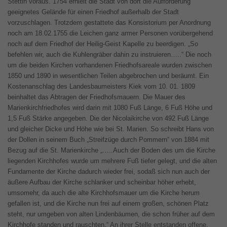
Stettin voraus. 1754 erhielt die Stadt von dort die Aufforderung
geeignetes Gelände für einen Friedhof außerhalb der Stadt
vorzuschlagen. Trotzdem gestattete das Konsistorium per Anordnung
noch am 18.02.1755 die Leichen ganz armer Personen vorübergehend
noch auf dem Friedhof der Heilig-Geist Kapelle zu beerdigen. „So
befehlen wir, auch die Kuhlengräber dahin zu instruieren…..“ Die noch
um die beiden Kirchen vorhandenen Friedhofsareale wurden zwischen
1850 und 1890 in wesentlichen Teilen abgebrochen und beräumt. Ein
Kostenanschlag des Landesbaumeisters Kiek vom 10. 01. 1809
beinhaltet das Abtragen der Friedhofsmauern. Die Mauer des
Marienkirchfriedhofes wird darin mit 1080 Fuß Länge, 6 Fuß Höhe und
1,5 Fuß Stärke angegeben. Die der Nicolaikirche von 492 Fuß Länge
und gleicher Dicke und Höhe wie bei St. Marien. So schreibt Hans von
der Dollen in seinem Buch „Streifzüge durch Pommern“ von 1884 mit
Bezug auf die St. Marienkirche „…..Auch der Boden des um die Kirche
liegenden Kirchhofes wurde um mehrere Fuß tiefer gelegt, und die alten
Fundamente der Kirche dadurch wieder frei, sodaß sich nun auch der
äußere Aufbau der Kirche schlanker und scheinbar höher erhebt,
umsomehr, da auch die alte Kirchhofsmauer um die Kirche herum
gefallen ist, und die Kirche nun frei auf einem großen, schönen Platz
steht, nur umgeben von alten Lindenbäumen, die schon früher auf dem
Kirchhofe standen und rauschten.“ An ihrer Stelle entstanden offene,