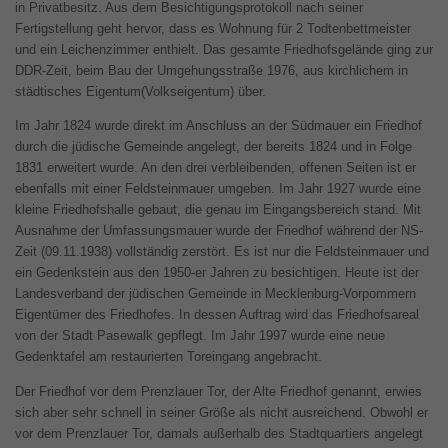
in Privatbesitz. Aus dem Besichtigungsprotokoll nach seiner
Fertigstellung geht hervor, dass es Wohnung für 2 Todtenbettmeister
und ein Leichenzimmer enthielt. Das gesamte Friedhofsgelände ging zur
DDR-Zeit, beim Bau der Umgehungsstraße 1976, aus kirchlichem in
städtisches Eigentum(Volkseigentum) über.
Im Jahr 1824 wurde direkt im Anschluss an der Südmauer ein Friedhof
durch die jüdische Gemeinde angelegt, der bereits 1824 und in Folge
1831 erweitert wurde. An den drei verbleibenden, offenen Seiten ist er
ebenfalls mit einer Feldsteinmauer umgeben. Im Jahr 1927 wurde eine
kleine Friedhofshalle gebaut, die genau im Eingangsbereich stand. Mit
Ausnahme der Umfassungsmauer wurde der Friedhof während der NS-
Zeit (09.11.1938) vollständig zerstört. Es ist nur die Feldsteinmauer und
ein Gedenkstein aus den 1950-er Jahren zu besichtigen. Heute ist der
Landesverband der jüdischen Gemeinde in Mecklenburg-Vorpommern
Eigentümer des Friedhofes. In dessen Auftrag wird das Friedhofsareal
von der Stadt Pasewalk gepflegt. Im Jahr 1997 wurde eine neue
Gedenktafel am restaurierten Toreingang angebracht.
Der Friedhof vor dem Prenzlauer Tor, der Alte Friedhof genannt, erwies
sich aber sehr schnell in seiner Größe als nicht ausreichend. Obwohl er
vor dem Prenzlauer Tor, damals außerhalb des Stadtquartiers angelegt