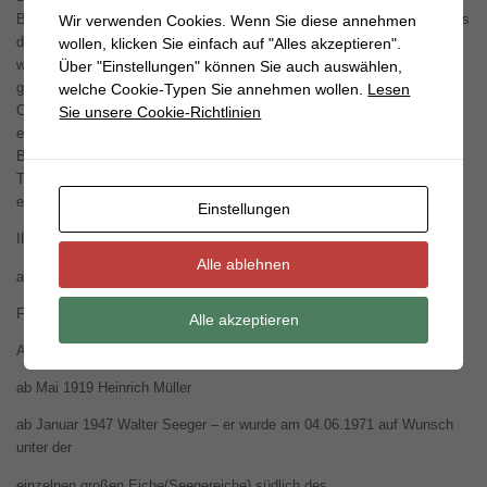
Beim Dominikanerkloster und bei den Hospitälern ist anzunehmen, dass
Wir verwenden Cookies. Wenn Sie diese annehmen
die Mönche bzw. die Beschäftigten für diese Arbeiten verantwortlich
wollen, klicken Sie einfach auf "Alles akzeptieren".
waren. Hierzu haben wir in den alten Quellen leider keine Aussagen
Über "Einstellungen" können Sie auch auswählen,
gefunden. Seit der Einrichtung des Neuen Friedhofes an der Stettiner
welche Cookie-Typen Sie annehmen wollen.
Lesen
Chaussee gibt es dagegen sehr genaue Angaben. Die speziell von der
Sie unsere Cookie-Richtlinien
evangelischen Gemeinde dafür Beschäftigten trugen die offizielle
Bezeichnung Todtenbettmeister. Am 28.April 1892 hat sich als 1.
Todtenbettmeister Herr Victor und als 2. Todtenbettmeister Herr Müller
eingetragen.
Einstellungen
Ihnen folgen ab April 1893 Johann Müller
Alle ablehnen
ab November 1906 Heinrich Müller – dieser wurde mit der Eintragung
Friedhofsverwalter i.R. Am 03.02.1947 im
Alle akzeptieren
Alter von 78 Jahren beerdigt
ab Mai 1919 Heinrich Müller
ab Januar 1947 Walter Seeger – er wurde am 04.06.1971 auf Wunsch
unter der
einzelnen großen Eiche(Seegereiche) südlich des