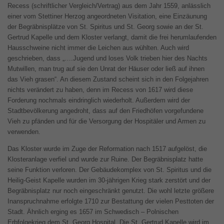
Recess (schriftlicher Vergleich/Vertrag) aus dem Jahr 1559, anlässlich
einer vom Stettiner Herzog angeordneten Visitation, eine Einzäunung
der Begräbnisplätze von St. Spiritus und St. Georg sowie an der St.
Gertrud Kapelle und dem Kloster verlangt, damit die frei herumlaufenden
Hausschweine nicht immer die Leichen aus wühlten. Auch wird
geschrieben, dass „….Jugend und loses Volk trieben hier des Nachts
Mutwillen, man trug auf sie den Unrat der Häuser oder ließ auf ihnen
das Vieh grasen“. An diesem Zustand scheint sich in den Folgejahren
nichts verändert zu haben, denn im Recess von 1617 wird diese
Forderung nochmals eindringlich wiederholt. Außerdem wird der
Stadtbevölkerung angedroht, dass auf den Friedhöfen vorgefundene
Vieh zu pfänden und für die Versorgung der Hospitäler und Armen zu
verwenden.
Das Kloster wurde im Zuge der Reformation nach 1517 aufgelöst, die
Klosteranlage verfiel und wurde zur Ruine. Der Begräbnisplatz hatte
seine Funktion verloren. Der Gebäudekomplex von St. Spiritus und die
Heilig-Geist Kapelle wurden im 30-jährigen Krieg stark zerstört und der
Begräbnisplatz nur noch eingeschränkt genutzt. Die wohl letzte größere
Inanspruchnahme erfolgte 1710 zur Bestattung der vielen Pesttoten der
Stadt. Ähnlich erging es 1657 im Schwedisch – Polnischen
Erbfolgekrieg dem St. Georg Hospital. Die St. Gertrud Kapelle wird im