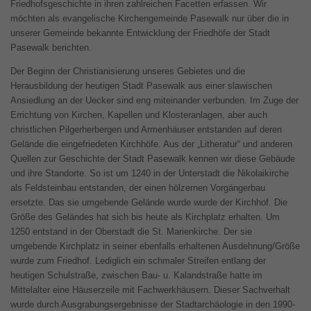
Friedhofsgeschichte in ihren zahlreichen Facetten erfassen. Wir
möchten als evangelische Kirchengemeinde Pasewalk nur über die in
unserer Gemeinde bekannte Entwicklung der Friedhöfe der Stadt
Pasewalk berichten.
Der Beginn der Christianisierung unseres Gebietes und die
Herausbildung der heutigen Stadt Pasewalk aus einer slawischen
Ansiedlung an der Uecker sind eng miteinander verbunden. Im Zuge der
Errichtung von Kirchen, Kapellen und Klosteranlagen, aber auch
christlichen Pilgerherbergen und Armenhäuser entstanden auf deren
Gelände die eingefriedeten Kirchhöfe. Aus der „Litheratur“ und anderen
Quellen zur Geschichte der Stadt Pasewalk kennen wir diese Gebäude
und ihre Standorte. So ist um 1240 in der Unterstadt die Nikolaikirche
als Feldsteinbau entstanden, der einen hölzernen Vorgängerbau
ersetzte. Das sie umgebende Gelände wurde wurde der Kirchhof. Die
Größe des Geländes hat sich bis heute als Kirchplatz erhalten. Um
1250 entstand in der Oberstadt die St. Marienkirche. Der sie
umgebende Kirchplatz in seiner ebenfalls erhaltenen Ausdehnung/Größe
wurde zum Friedhof. Lediglich ein schmaler Streifen entlang der
heutigen Schulstraße, zwischen Bau- u. Kalandstraße hatte im
Mittelalter eine Häuserzeile mit Fachwerkhäusern. Dieser Sachverhalt
wurde durch Ausgrabungsergebnisse der Stadtarchäologie in den 1990-