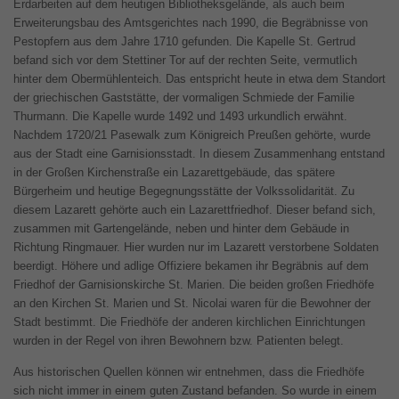
Erdarbeiten auf dem heutigen Bibliotheksgelände, als auch beim
Erweiterungsbau des Amtsgerichtes nach 1990, die Begräbnisse von
Pestopfern aus dem Jahre 1710 gefunden. Die Kapelle St. Gertrud
befand sich vor dem Stettiner Tor auf der rechten Seite, vermutlich
hinter dem Obermühlenteich. Das entspricht heute in etwa dem Standort
der griechischen Gaststätte, der vormaligen Schmiede der Familie
Thurmann. Die Kapelle wurde 1492 und 1493 urkundlich erwähnt.
Nachdem 1720/21 Pasewalk zum Königreich Preußen gehörte, wurde
aus der Stadt eine Garnisionsstadt. In diesem Zusammenhang entstand
in der Großen Kirchenstraße ein Lazarettgebäude, das spätere
Bürgerheim und heutige Begegnungsstätte der Volkssolidarität. Zu
diesem Lazarett gehörte auch ein Lazarettfriedhof. Dieser befand sich,
zusammen mit Gartengelände, neben und hinter dem Gebäude in
Richtung Ringmauer. Hier wurden nur im Lazarett verstorbene Soldaten
beerdigt. Höhere und adlige Offiziere bekamen ihr Begräbnis auf dem
Friedhof der Garnisionskirche St. Marien. Die beiden großen Friedhöfe
an den Kirchen St. Marien und St. Nicolai waren für die Bewohner der
Stadt bestimmt. Die Friedhöfe der anderen kirchlichen Einrichtungen
wurden in der Regel von ihren Bewohnern bzw. Patienten belegt.
Aus historischen Quellen können wir entnehmen, dass die Friedhöfe
sich nicht immer in einem guten Zustand befanden. So wurde in einem