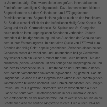
er Jahren bestätigt. Dies waren die beiden großen, innerstädtischen
Friedhöfe der damaligen Kirchgemeinde. Dazu kamen weitere kleinere
Begräbnisstätten auf dem Gelände des um 1277 gegründeten
Dominikanerklosters. Begräbnisplätze gab es auch an den Hospitälern
St. Spiritus einschließlich der dort befindlichen Heilig-Geist Kapelle, St.
Georg und der St. Gertrudskapelle. St. Spiritus und St. Georg sind
heute noch an ihren ursprünglichen Standorten vorhanden. Jedoch
entspricht die heutige Anordnung und das Aussehen der Gebäude nicht
dem in ihrer Entstehungszeit. In einer alten Quelle von 1779 wird zum
Standort der Heilig-Geist Kapelle geschrieben „Zwischen diesen beiden
Gebäuden stehet die verfallene und unbrauchbare heilige Geistkirche,
bey welcher sich ein kleiner Kirchhof für arme Leute befindet.“ Mit den
erwähnten „beiden Gebäuden“ ist das heutige alte Hospitalgebäude und
das bereits bestehende Haus 1 unmittelbar an der Ückerstraße neben
dem damals vorhandenen Anklamer/Jagowsches Tor, gemeint. Das sie
umgebende Gelände mit den Begräbnissen wurde in den nachfolgenden
Jahrhunderten teilweise überbaut. Das Dominikanerkloster, den Heiligen
Petrus und Paulus geweiht, erstreckte sich im wesentlichen auf der
Fläche die heute vom Bibliotheksgebäude in der Grünstraße einschl.
des Amtsgerichts an der Klosterstraße und im westlichen Teil bis an die
Stadtmauer, also die heutige Ringstraße reichte. Hier wurden 1924 bei