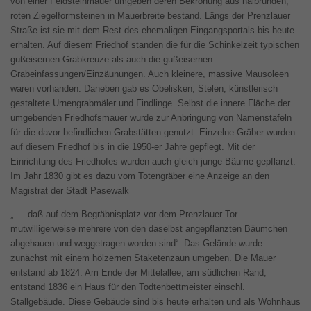
von einer Feldsteinmauer umgeben deren Bekrönung aus halbrunden,
roten Ziegelformsteinen in Mauerbreite bestand. Längs der Prenzlauer
Straße ist sie mit dem Rest des ehemaligen Eingangsportals bis heute
erhalten. Auf diesem Friedhof standen die für die Schinkelzeit typischen
gußeisernen Grabkreuze als auch die gußeisernen
Grabeinfassungen/Einzäunungen. Auch kleinere, massive Mausoleen
waren vorhanden. Daneben gab es Obelisken, Stelen, künstlerisch
gestaltete Urnengrabmäler und Findlinge. Selbst die innere Fläche der
umgebenden Friedhofsmauer wurde zur Anbringung von Namenstafeln
für die davor befindlichen Grabstätten genutzt. Einzelne Gräber wurden
auf diesem Friedhof bis in die 1950-er Jahre gepflegt. Mit der
Einrichtung des Friedhofes wurden auch gleich junge Bäume gepflanzt.
Im Jahr 1830 gibt es dazu vom Totengräber eine Anzeige an den
Magistrat der Stadt Pasewalk
„…..daß auf dem Begräbnisplatz vor dem Prenzlauer Tor
mutwilligerweise mehrere von den daselbst angepflanzten Bäumchen
abgehauen und weggetragen worden sind“. Das Gelände wurde
zunächst mit einem hölzernen Staketenzaun umgeben. Die Mauer
entstand ab 1824. Am Ende der Mittelallee, am südlichen Rand,
entstand 1836 ein Haus für den Todtenbettmeister einschl.
Stallgebäude. Diese Gebäude sind bis heute erhalten und als Wohnhaus