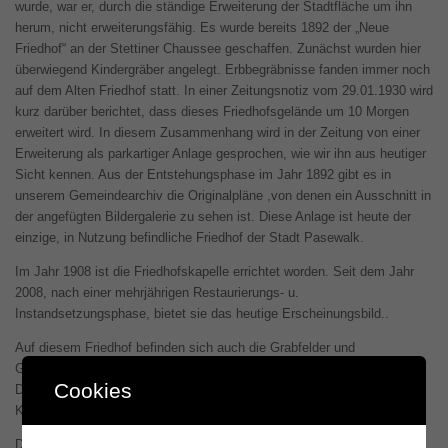
wurde, war er, durch die ständige Erweiterung der Stadtfläche um ihn
herum, nicht erweiterungsfähig. Es wurde bereits 1892 der „Neue
Friedhof“ an der Stettiner Chaussee geschaffen. Zunächst wurden hier
überwiegend Kindergräber angelegt. Erbbegräbnisse fanden immer noch
auf dem Alten Friedhof statt. In einer Zeitungsnotiz vom 29.01.1930 wird
kurz darüber berichtet, dass dieses Friedhofsgelände um 10 Morgen
erweitert wird. In diesem Zusammenhang wird in der Zeitung von einer
Erweiterung als parkartiger Anlage gesprochen, wie wir ihn aus heutiger
Sicht kennen. Aus der Entstehungsphase im Jahr 1892 gibt es in
unserem Gemeindearchiv die Originalpläne ,von denen ein Ausschnitt in
der angefügten Bildergalerie zu sehen ist. Diese Anlage ist heute der
einzige, in Nutzung befindliche Friedhof der Stadt Pasewalk.
Im Jahr 1908 ist die Friedhofskapelle errichtet worden. Seit dem Jahr
2008, nach einer mehrjährigen Restaurierungs- u.
Instandsetzungsphase, bietet sie das heutige Erscheinungsbild..
Auf diesem Friedhof befinden sich auch die Grabfelder und
Gedenksteine zur Erinnerung an die Opfer des 1. und 2. Weltkrieges.
Cookies
Das Friedhofsgelände befindet sich im Eigentum der evangelischen
Kirchengemeinde St. Marien und St. Nicolai zu Pasewalk.
Die Arbeit auf den Friedhöfen wurde früher vom Totengräber verrichtet.