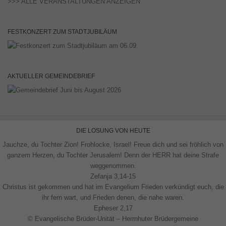
>>> ALLE VERANSTALTUNGEN ANZEIGEN
FESTKONZERT ZUM STADTJUBILÄUM
AKTUELLER GEMEINDEBRIEF
DIE LOSUNG VON HEUTE
Jauchze, du Tochter Zion! Frohlocke, Israel! Freue dich und sei fröhlich von
ganzem Herzen, du Tochter Jerusalem! Denn der HERR hat deine Strafe
weggenommen.
Zefanja 3,14-15
Christus ist gekommen und hat im Evangelium Frieden verkündigt euch, die
ihr fern wart, und Frieden denen, die nahe waren.
Epheser 2,17
© Evangelische Brüder-Unität – Herrnhuter Brüdergemeine