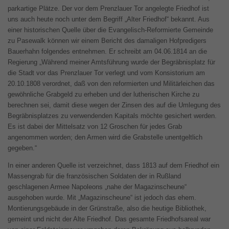
parkartige Plätze. Der vor dem Prenzlauer Tor angelegte Friedhof ist
uns auch heute noch unter dem Begriff „Alter Friedhof“ bekannt. Aus
einer historischen Quelle über die Evangelisch-Reformierte Gemeinde
zu Pasewalk können wir einem Bericht des damaligen Hofpredigers
Bauerhahn folgendes entnehmen. Er schreibt am 04.06.1814 an die
Regierung „Während meiner Amtsführung wurde der Begräbnisplatz für
die Stadt vor das Prenzlauer Tor verlegt und vom Konsistorium am
20.10.1808 verordnet, daß von den reformierten und Militärleichen das
gewöhnliche Grabgeld zu erheben und der lutherischen Kirche zu
berechnen sei, damit diese wegen der Zinsen des auf die Umlegung des
Begräbnisplatzes zu verwendenden Kapitals möchte gesichert werden.
Es ist dabei der Mittelsatz von 12 Groschen für jedes Grab
angenommen worden; den Armen wird die Grabstelle unentgeltlich
gegeben.“
In einer anderen Quelle ist verzeichnet, dass 1813 auf dem Friedhof ein
Massengrab für die französischen Soldaten der in Rußland
geschlagenen Armee Napoleons „nahe der Magazinscheune“
ausgehoben wurde. Mit „Magazinscheune“ ist jedoch das ehem.
Montierungsgebäude in der Grünstraße, also die heutige Bibliothek,
gemeint und nicht der Alte Friedhof. Das gesamte Friedhofsareal war