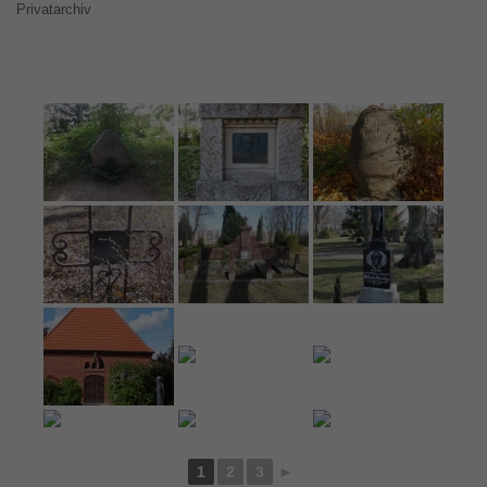
Privatarchiv
1
2
3
►