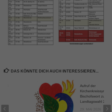
DAS KÖNNTE DICH AUCH INTERESSIEREN...
e und
Aufruf der
ng
Kirchenkreissynode
Bischofswort zur
2024
Landtagswahl 2026
29. MAI 2026