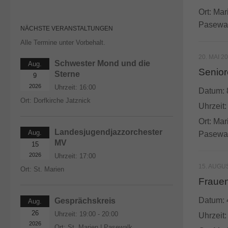
Ort:
Mar
Pasewa
NÄCHSTE VERANSTALTUNGEN
Alle Termine unter Vorbehalt.
20. MAI 2
Schwester Mond und die
Aug.
Senior
Sterne
9
2026
Uhrzeit:
16:00
Datum:
Ort:
Dorfkirche Jatznick
Uhrzeit
Ort:
Mar
Landesjugendjazzorchester
Aug.
Pasewa
MV
15
2026
Uhrzeit:
17:00
15. AUGU
Ort:
St. Marien
Frauen
Datum:
Gesprächskreis
Aug.
26
Uhrzeit:
19:00 - 20:00
Uhrzeit
2026
Ort:
St. Marien | Pasewalk