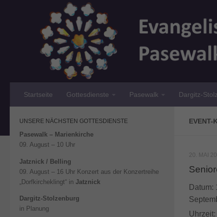
Unter dem Inhalt
Startseite
Gottesdienste
Pasewalk
Dargitz-Sto
EVENT-
UNSERE NÄCHSTEN GOTTESDIENSTE
Pasewalk – Marienkirche
09. August – 10 Uhr
20. MAI 2
Jatznick / Belling
Senior
09. August – 16 Uhr Konzert aus der Konzertreihe
„Dorfkircheklingt“ in
Jatznick
Datum:
Dargitz-Stolzenburg
Septem
in Planung
Uhrzeit