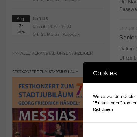
Ort:
Mari
Pasewa
55plus
Aug.
27
Uhrzeit:
14:30 - 16:00
15. AUGU
2026
Ort:
St. Marien | Pasewalk
Senior
Datum:
>>> ALLE VERANSTALTUNGEN ANZEIGEN
Uhrzeit
Ort:
Mar
Cookies
FESTKONZERT ZUM STADTJUBILÄUM
Pasewa
Wir verwenden Cookies
"Einstellungen" könne
Richtlinien