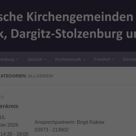
lzenburg
Jatznick
Kirchenmusik
Friedhof
Gemein
KATEGORIEN:
ALLGEMEIN
026
enkreis
16.
Ansprechpartnerin: Birgit Rakow
ber 2026
03973 - 213602
:
14:30 - 16:00