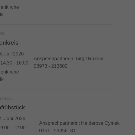
ienkirche
lk
026
enkreis
8. Juli 2026
Ansprechpartnerin: Birgit Rakow
:
14:30 - 16:00
03973 - 213602
ienkirche
lk
ST 2025
frühstück
4. Juni 2026
Ansprechpartnerin: Heiderose Cymek
:
9:00 - 12:00
0151 - 53356181