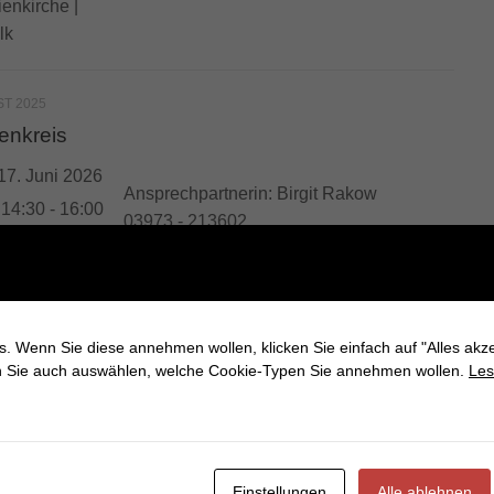
enkirche |
lk
ST 2025
enkreis
17. Juni 2026
Ansprechpartnerin: Birgit Rakow
:
14:30 - 16:00
03973 - 213602
ienkirche
lk
. Wenn Sie diese annehmen wollen, klicken Sie einfach auf "Alles akze
n Sie auch auswählen, welche Cookie-Typen Sie annehmen wollen.
Les
Einstellungen
Alle ablehnen