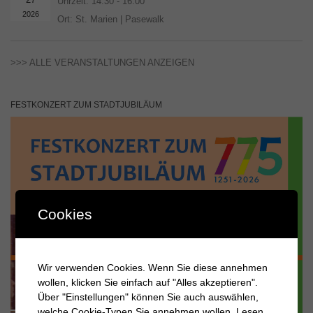
Uhrzeit:
14:30 - 16:00
2026
Ort:
St. Marien | Pasewalk
>>> ALLE VERANSTALTUNGEN ANZEIGEN
FESTKONZERT ZUM STADTJUBILÄUM
Cookies
Wir verwenden Cookies. Wenn Sie diese annehmen
wollen, klicken Sie einfach auf "Alles akzeptieren".
Über "Einstellungen" können Sie auch auswählen,
welche Cookie-Typen Sie annehmen wollen.
Lesen