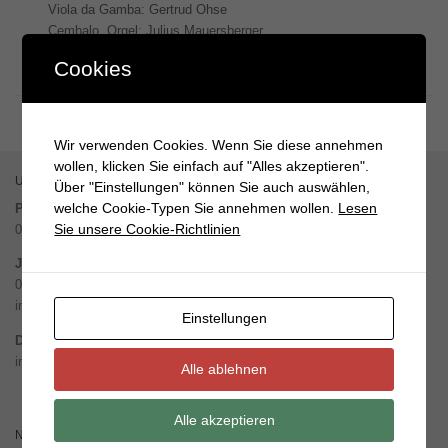
Viola da Gamba: Gertrud Ohse
Cembalo, Orgel: Julius Mauersberger
Eintritt frei
Cookies
Wir verwenden Cookies. Wenn Sie diese annehmen
wollen, klicken Sie einfach auf "Alles akzeptieren".
UNSERE NÄCHSTEN GOTTESDIENSTE
Über "Einstellungen" können Sie auch auswählen,
welche Cookie-Typen Sie annehmen wollen.
Lesen
Pasewalk – Marienkirche
Sie unsere Cookie-Richtlinien
09. August – 10 Uhr
Jatznick / Belling
09. August – 16 Uhr Konzert aus der Konzertreihe „Dorfkircheklingt“
in
Jatznick
Einstellungen
Dargitz-Stolzenburg
in Planung
Alle ablehnen
Alle akzeptieren
NÄCHSTE VERANSTALTUNGEN