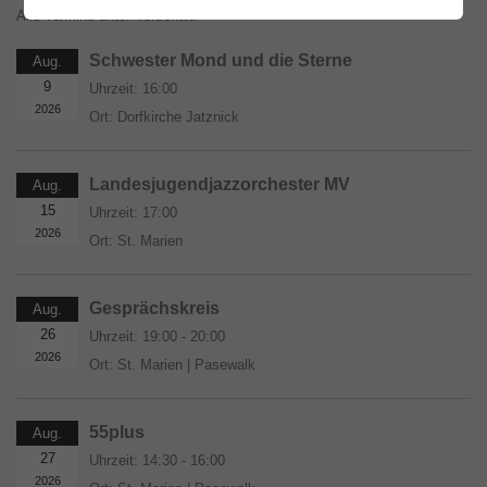
Alle Termine unter Vorbehalt.
Schwester Mond und die Sterne
Aug.
9
Uhrzeit:
16:00
2026
Ort:
Dorfkirche Jatznick
Landesjugendjazzorchester MV
Aug.
15
Uhrzeit:
17:00
2026
Ort:
St. Marien
Gesprächskreis
Aug.
26
Uhrzeit:
19:00 - 20:00
2026
Ort:
St. Marien | Pasewalk
55plus
Aug.
27
Uhrzeit:
14:30 - 16:00
2026