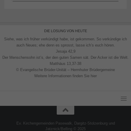
DIE LOSUNG VON HEUTE
Siehe, was ich früher verkündigt habe, ist gekommen. So verkündige ich
auch Neues; ehe denn es sprosst, lasse ich’s euch hören.
Jesaja 42,9
Der Menschensohn ist’s, der den guten Samen sät. Der Acker ist die Welt.
Matthäus 13,37-38
© Evangelische Brüder-Unität – Herrnhuter Brüdergemeine
Weitere Informationen finden Sie hier
Ev. Kirchengemeinden Pasewalk, Dargitz-Stolzenburg und
Jatznick/Belling © 2025